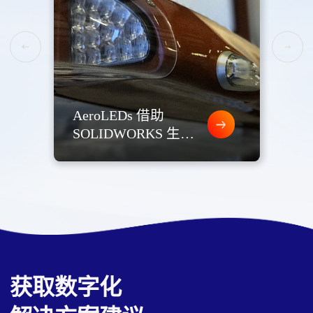
AeroLEDs 借助
北
SOLIDWORKS 生态
究
系统开发更快、更低
成本的航空 LED 照
明
获取数字化