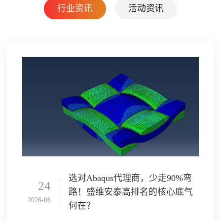
行业资讯
活动资讯
0
选对Abaqus代理商，少走90%弯
24
路！盛维安泰高排名的核心底气
2026-
2026-06
何在？