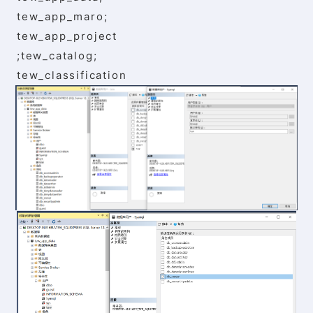
tew_app_maro;
tew_app_project
;tew_catalog;
tew_classification