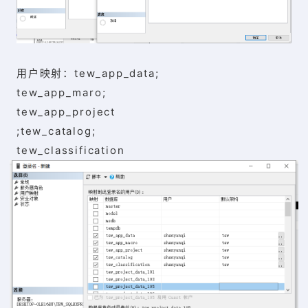
用户映射：tew_app_data;
tew_app_maro;
tew_app_project
;tew_catalog;
tew_classification