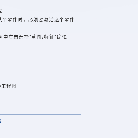
成
某个零件时，必须要激活这个零件
树中右击选择“草图/特征”编辑
辑
D工程图
态