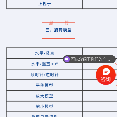
正视于
三、旋转模型
水平/竖直
可以介绍下你们的产品么？
水平/竖直90°
你们是怎么收费的呢？
顺时针/逆时针
A
平移模型
放大模型
缩小模型