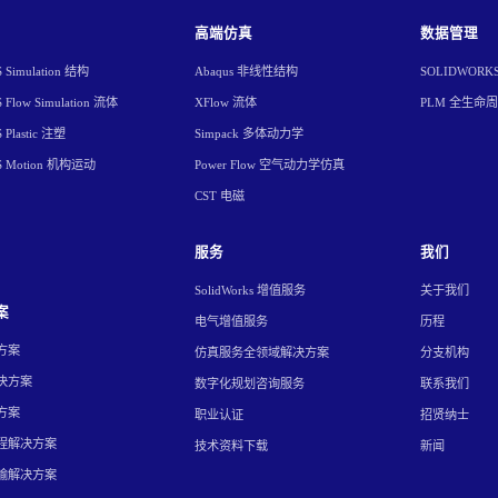
高端仿真
数据管理
Simulation 结构
Abaqus 非线性结构
SOLIDWORK
Flow Simulation 流体
XFlow 流体
PLM 全生命
Plastic 注塑
Simpack 多体动力学
S Motion 机构运动
Power Flow 空气动力学仿真
CST 电磁
服务
我们
SolidWorks 增值服务
关于我们
案
电气增值服务
历程
方案
仿真服务全领域解决方案
分支机构
决方案
数字化规划咨询服务
联系我们
方案
职业认证
招贤纳士
程解决方案
技术资料下载
新闻
输解决方案