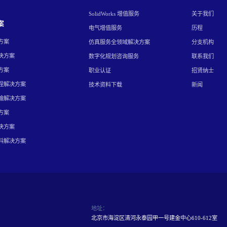
SolidWorks 增值服务
关于我们
案
电气增值服务
历程
方案
仿真服务全领域解决方案
分支机构
决方案
数字化规划咨询服务
联系我们
方案
职业认证
招贤纳士
程解决方案
技术资料下载
新闻
输解决方案
方案
决方案
料解决方案
地址：
北京市海淀区清河永泰园甲一号建金中心610-612室