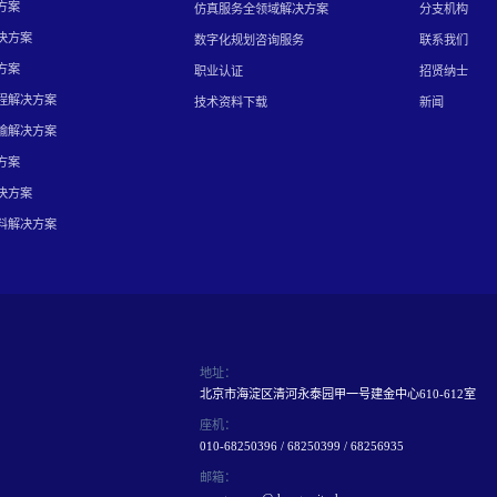
方案
仿真服务全领域解决方案
分支机构
决方案
数字化规划咨询服务
联系我们
方案
职业认证
招贤纳士
程解决方案
技术资料下载
新闻
输解决方案
方案
决方案
料解决方案
地址：
北京市海淀区清河永泰园甲一号建金中心610-612室
座机：
010-68250396 / 68250399 / 68256935
邮箱：